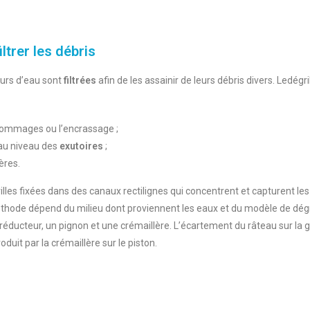
iltrer les débris
ours d’eau sont
filtrées
afin de les assainir de leurs débris divers. Ledégri
 dommages ou l’encrassage ;
 au niveau des
exutoires
;
ères.
grilles fixées dans des canaux rectilignes qui concentrent et capturent l
méthode dépend du milieu dont proviennent les eaux et du modèle de dégr
teur, un pignon et une crémaillère. L’écartement du râteau sur la gril
duit par la crémaillère sur le piston.